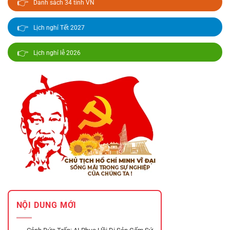
👉
Danh sách 34 tỉnh VN
👉
Lịch nghỉ Tết 2027
👉
Lịch nghỉ lễ 2026
NỘI DUNG MỚI