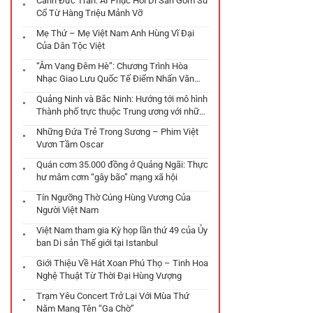
Cảnh Đức Trấn: AI Phục Hồi Di Sản Gốm Sứ
Cổ Từ Hàng Triệu Mảnh Vỡ
Mẹ Thứ – Mẹ Việt Nam Anh Hùng Vĩ Đại
Của Dân Tộc Việt
“Âm Vang Đêm Hè”: Chương Trình Hòa
Nhạc Giao Lưu Quốc Tế Điểm Nhấn Văn
Hóa Tại Đà Nẵng
Quảng Ninh và Bắc Ninh: Hướng tới mô hình
Thành phố trực thuộc Trung ương với những
chiến lược phát triển đột phá
Những Đứa Trẻ Trong Sương – Phim Việt
Vươn Tầm Oscar
Quán cơm 35.000 đồng ở Quảng Ngãi: Thực
hư mâm cơm “gây bão” mạng xã hội
Tín Ngưỡng Thờ Cúng Hùng Vương Của
Người Việt Nam
Việt Nam tham gia Kỳ họp lần thứ 49 của Ủy
ban Di sản Thế giới tại Istanbul
Giới Thiệu Về Hát Xoan Phú Thọ – Tinh Hoa
Nghệ Thuật Từ Thời Đại Hùng Vượng
Trạm Yêu Concert Trở Lại Với Mùa Thứ
Năm Mang Tên “Ga Chờ”