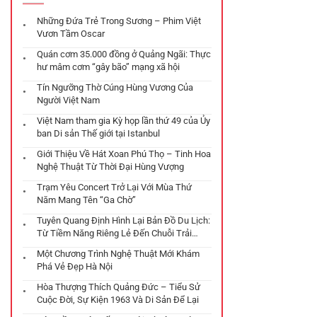
Những Đứa Trẻ Trong Sương – Phim Việt
Vươn Tầm Oscar
Quán cơm 35.000 đồng ở Quảng Ngãi: Thực
hư mâm cơm “gây bão” mạng xã hội
Tín Ngưỡng Thờ Cúng Hùng Vương Của
Người Việt Nam
Việt Nam tham gia Kỳ họp lần thứ 49 của Ủy
ban Di sản Thế giới tại Istanbul
Giới Thiệu Về Hát Xoan Phú Thọ – Tinh Hoa
Nghệ Thuật Từ Thời Đại Hùng Vượng
Trạm Yêu Concert Trở Lại Với Mùa Thứ
Năm Mang Tên “Ga Chờ”
Tuyên Quang Định Hình Lại Bản Đồ Du Lịch:
Từ Tiềm Năng Riêng Lẻ Đến Chuỗi Trải
Nghiệm Đa Tầng
Một Chương Trình Nghệ Thuật Mới Khám
Phá Vẻ Đẹp Hà Nội
Hòa Thượng Thích Quảng Đức – Tiểu Sử
Cuộc Đời, Sự Kiện 1963 Và Di Sản Để Lại