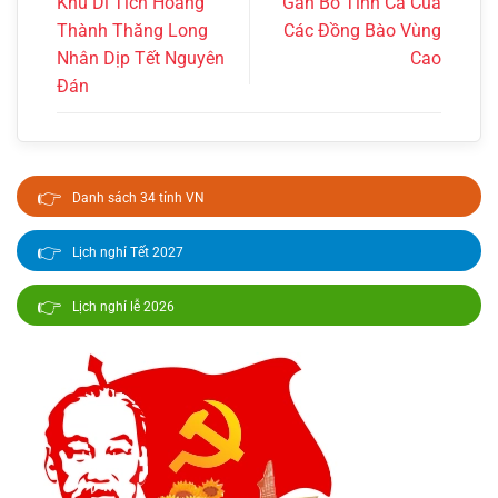
Khu Di Tích Hoàng
Gắn Bó Tình Ca Của
Thành Thăng Long
Các Đồng Bào Vùng
Nhân Dịp Tết Nguyên
Cao
Đán
👉
Danh sách 34 tỉnh VN
👉
Lịch nghỉ Tết 2027
👉
Lịch nghỉ lễ 2026