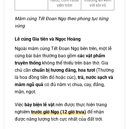
nước, cơm rượu
thường ăn kèm
viên tròn
với xôi vò
Mâm cúng Tết Đoan Ngọ theo phong tục từng
vùng
Lễ cúng Gia tiên và Ngọc Hoàng
Ngoài mâm cúng Tết Đoan Ngọ bên trên, một lễ
cúng bài bản thường bao gồm
các vật phẩm
truyền thống
không thể thiếu trên bàn thờ. Gia
chủ cần
chuẩn bị hương đăng, hoa tươi
(Thường
là hoa đồng tiền đỏ hoặc cúc),
trà, nước sạch và
mâm ngũ quả
có đủ năm vị chua, cay, đắng,
mặn, ngọt.
Việc
bày biện lễ vật
nên được thực hiện trang
nghiêm
trước giờ Ngọ (12 giờ trưa)
để nhận
được năng lượng tích cực nhất của đất trời.