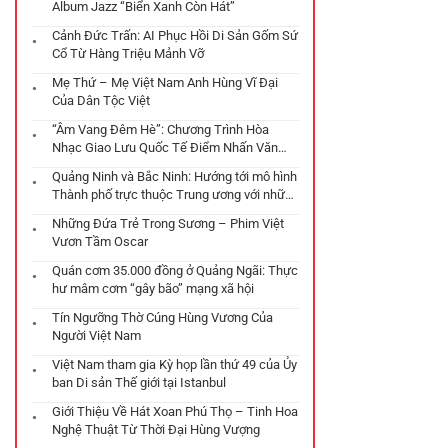
Album Jazz “Biển Xanh Còn Hát”
Cảnh Đức Trấn: AI Phục Hồi Di Sản Gốm Sứ
Cổ Từ Hàng Triệu Mảnh Vỡ
Mẹ Thứ – Mẹ Việt Nam Anh Hùng Vĩ Đại
Của Dân Tộc Việt
“Âm Vang Đêm Hè”: Chương Trình Hòa
Nhạc Giao Lưu Quốc Tế Điểm Nhấn Văn
Hóa Tại Đà Nẵng
Quảng Ninh và Bắc Ninh: Hướng tới mô hình
Thành phố trực thuộc Trung ương với những
chiến lược phát triển đột phá
Những Đứa Trẻ Trong Sương – Phim Việt
Vươn Tầm Oscar
Quán cơm 35.000 đồng ở Quảng Ngãi: Thực
hư mâm cơm “gây bão” mạng xã hội
Tín Ngưỡng Thờ Cúng Hùng Vương Của
Người Việt Nam
Việt Nam tham gia Kỳ họp lần thứ 49 của Ủy
ban Di sản Thế giới tại Istanbul
Giới Thiệu Về Hát Xoan Phú Thọ – Tinh Hoa
Nghệ Thuật Từ Thời Đại Hùng Vượng