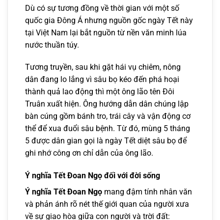
Dù có sự tương đồng về thời gian với một số
quốc gia Đông Á nhưng nguồn gốc ngày Tết này
tại Việt Nam lại bắt nguồn từ nền văn minh lúa
nước thuần túy.
Tương truyền, sau khi gặt hái vụ chiêm, nông
dân đang lo lắng vì sâu bọ kéo đến phá hoại
thành quả lao động thì một ông lão tên Đôi
Truân xuất hiện. Ông hướng dẫn dân chúng lập
bàn cúng gồm bánh tro, trái cây và vận động cơ
thể để xua đuổi sâu bệnh. Từ đó, mùng 5 tháng
5 được dân gian gọi là ngày Tết diệt sâu bọ để
ghi nhớ công ơn chỉ dẫn của ông lão.
Ý nghĩa Tết Đoan Ngọ đối với đời sống
Ý nghĩa Tết Đoan Ngọ
mang đậm tính nhân văn
và phản ánh rõ nét thế giới quan của người xưa
về sự giao hòa giữa con người và trời đất: