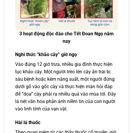
3 hoạt động độc đáo cho Tết Đoan Ngọ năm
nay
Nghi thức “khảo cây” giờ ngọ
Vào đúng 12 giờ trưa, nhiều gia đình thực hiện
tục khảo cây. Một người trèo lên cây ăn trái bị
sâu bệnh hoặc kém năng suất, một người đứng
dưới gõ vào gốc cây và thực hiện màn hỏi đáp
để “dọa” cây phải ra nhiều quả vào mùa tới. Đây
là nét văn hóa phản ánh niềm tin của con người
vào linh tính của vạn vật.
Hái lá thuốc
Theo quan niệm từ các thầy thuốc cổ truyền, giờ