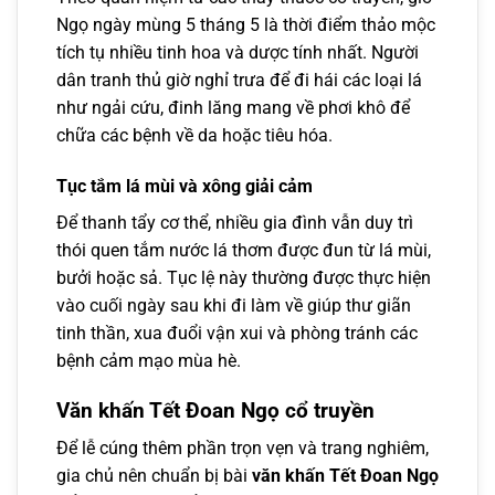
Ngọ ngày mùng 5 tháng 5 là thời điểm thảo mộc
tích tụ nhiều tinh hoa và dược tính nhất. Người
dân tranh thủ giờ nghỉ trưa để đi hái các loại lá
như ngải cứu, đinh lăng mang về phơi khô để
chữa các bệnh về da hoặc tiêu hóa.
Tục tắm lá mùi và xông giải cảm
Để thanh tẩy cơ thể, nhiều gia đình vẫn duy trì
thói quen tắm nước lá thơm được đun từ lá mùi,
bưởi hoặc sả. Tục lệ này thường được thực hiện
vào cuối ngày sau khi đi làm về giúp thư giãn
tinh thần, xua đuổi vận xui và phòng tránh các
bệnh cảm mạo mùa hè.
Văn khấn Tết Đoan Ngọ cổ truyền
Để lễ cúng thêm phần trọn vẹn và trang nghiêm,
gia chủ nên chuẩn bị bài
văn khấn Tết Đoan Ngọ