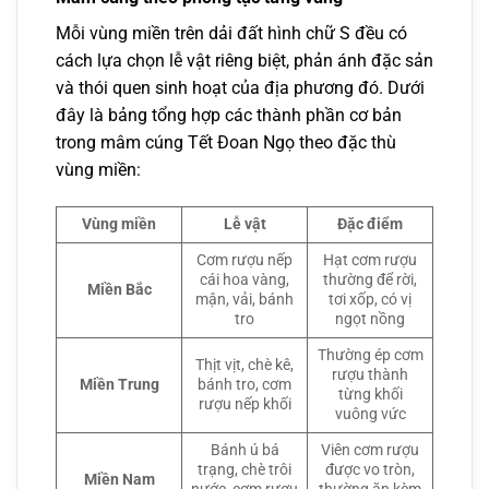
Mỗi vùng miền trên dải đất hình chữ S đều có
cách lựa chọn lễ vật riêng biệt, phản ánh đặc sản
và thói quen sinh hoạt của địa phương đó. Dưới
đây là bảng tổng hợp các thành phần cơ bản
trong mâm cúng Tết Đoan Ngọ theo đặc thù
vùng miền:
Vùng miền
Lễ vật
Đặc điểm
Cơm rượu nếp
Hạt cơm rượu
cái hoa vàng,
thường để rời,
Miền Bắc
mận, vải, bánh
tơi xốp, có vị
tro
ngọt nồng
Thường ép cơm
Thịt vịt, chè kê,
rượu thành
Miền Trung
bánh tro, cơm
từng khối
rượu nếp khối
vuông vức
Bánh ú bá
Viên cơm rượu
trạng, chè trôi
được vo tròn,
Miền Nam