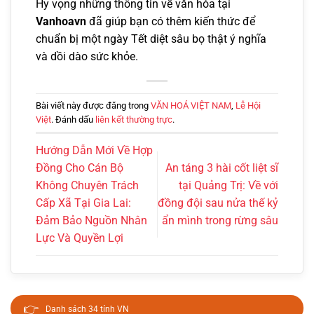
Hy vọng những thông tin về văn hóa tại
Vanhoavn
đã giúp bạn có thêm kiến thức để
chuẩn bị một ngày Tết diệt sâu bọ thật ý nghĩa
và dồi dào sức khỏe.
Bài viết này được đăng trong
VĂN HOÁ VIỆT NAM
,
Lễ Hội
Việt
. Đánh dấu
liên kết thường trực
.
Hướng Dẫn Mới Về Hợp
Đồng Cho Cán Bộ
An táng 3 hài cốt liệt sĩ
Không Chuyên Trách
tại Quảng Trị: Về với
Cấp Xã Tại Gia Lai:
đồng đội sau nửa thế kỷ
Đảm Bảo Nguồn Nhân
ẩn mình trong rừng sâu
Lực Và Quyền Lợi
👉
Danh sách 34 tỉnh VN