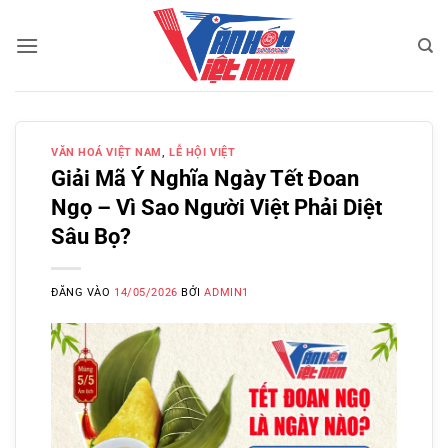
Bỏ
qua
nội
dung
VĂN HOÁ VIỆT NAM
,
LỄ HỘI VIỆT
Giải Mã Ý Nghĩa Ngày Tết Đoan
Ngọ – Vì Sao Người Việt Phải Diệt
Sâu Bọ?
ĐĂNG VÀO
14/05/2026
BỞI
ADMIN1