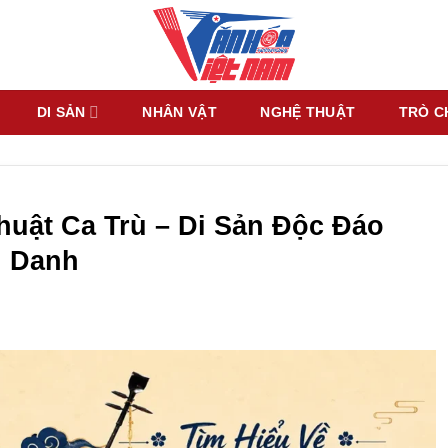
DI SẢN
NHÂN VẬT
NGHỆ THUẬT
TRÒ C
huật Ca Trù – Di Sản Độc Đáo
 Danh