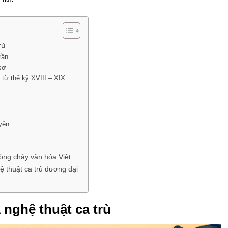
rù
rần
 sơ
 từ thế kỷ XVIII – XIX
uyện
dòng chảy văn hóa Việt
ệ thuật ca trù đương đại
 nghệ thuật ca trù