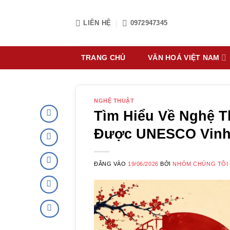
Bỏ
qua
LIÊN HỆ
0972947345
nội
dung
TRANG CHỦ
VĂN HOÁ VIỆT NAM
NGHỆ THUẬT
Tìm Hiểu Về Nghệ T
Được UNESCO Vinh
ĐĂNG VÀO
19/06/2026
BỞI
NHÓM CHÚNG TÔI