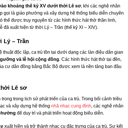
 vào khoảng thế kỷ XV dưới thời Lê sơ
, khi các nghệ nhân
ệp gọi là giáo phường và xây dựng hệ thống biểu diễn chuyên
ó thể được truy nguyên từ các hình thức hát thờ thần linh,
 đã xuất hiện từ thời Lý – Trần (thế kỷ XI – XIV).
i Lý – Trần
 thuật độc lập, ca trù tồn tại dưới dạng các làn điệu dân gian
 ngưỡng và lễ hội cộng đồng
. Các hình thức hát thờ tại đền,
của cư dân đồng bằng Bắc Bộ được xem là nền tảng ban đầu
thời Lê sơ
ọng trong lịch sử phát triển của ca trù. Trong bối cảnh triều
hạc và xây dựng hệ thống
nhã nhạc cung đình
, các nghệ nhân
 phường
để duy trì và phát triển hoạt động biểu diễn.
áy
xuất hiện và trở thành nhạc cụ đặc trưng của ca trù. Sự kết