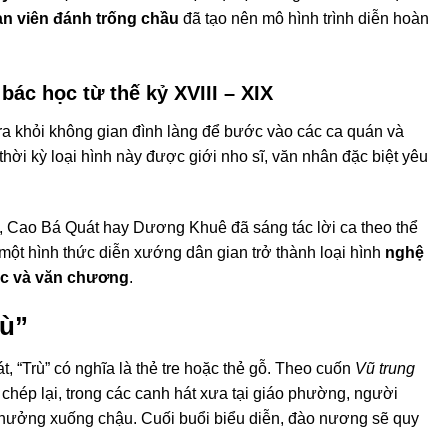
n viên đánh trống chầu
đã tạo nên mô hình trình diễn hoàn
bác học từ thế kỷ XVIII – XIX
t ra khỏi không gian đình làng để bước vào các ca quán và
hời kỳ loại hình này được giới nho sĩ, văn nhân đặc biệt yêu
 Cao Bá Quát hay Dương Khuê đã sáng tác lời ca theo thể
 một hình thức diễn xướng dân gian trở thành loại hình
nghệ
ạc và văn chương
.
rù”
t, “Trù” có nghĩa là thẻ tre hoặc thẻ gỗ. Theo cuốn
Vũ trung
chép lại, trong các canh hát xưa tại giáo phường, người
 thưởng xuống chậu. Cuối buổi biểu diễn, đào nương sẽ quy