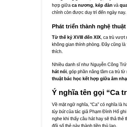
hợp giữa
ca nương
,
kép đàn
và
qua
chỉnh còn được duy trì đến ngày nay.
Phát triển thành nghệ thuật 
Từ thế kỷ XVIII đến XIX
, ca trù vượ
không gian thính phòng. Đây cũng là t
thích.
Nhiều danh sĩ như Nguyễn Công Trứ,
hát nói
, góp phần nâng tầm ca trù từ
thuật bác học
kết hợp giữa âm nh
Ý nghĩa tên gọi “Ca t
Về mặt ngữ nghĩa, “Ca” có nghĩa là há
tùy bút
của tác giả Phạm Đình Hổ ghi 
nghe khi thấy câu hát hay sẽ thả thẻ
đổi số thẻ này thành tiền thù lao.