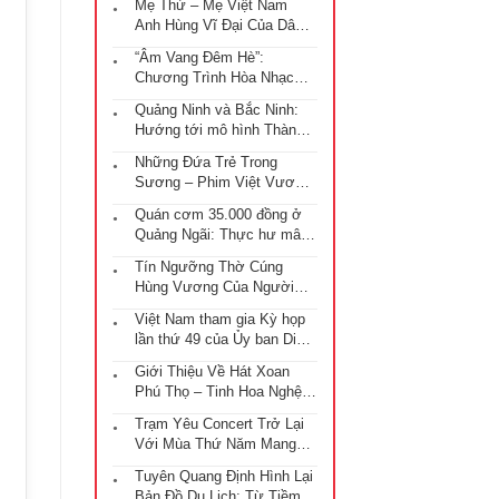
Mẹ Thứ – Mẹ Việt Nam
Anh Hùng Vĩ Đại Của Dân
Tộc Việt
“Âm Vang Đêm Hè”:
Chương Trình Hòa Nhạc
Giao Lưu Quốc Tế Điểm
Quảng Ninh và Bắc Ninh:
Nhấn Văn Hóa Tại Đà Nẵng
Hướng tới mô hình Thành
phố trực thuộc Trung ương
Những Đứa Trẻ Trong
với những chiến lược phát
Sương – Phim Việt Vươn
triển đột phá
Tầm Oscar
Quán cơm 35.000 đồng ở
Quảng Ngãi: Thực hư mâm
cơm “gây bão” mạng xã hội
Tín Ngưỡng Thờ Cúng
Hùng Vương Của Người
Việt Nam
Việt Nam tham gia Kỳ họp
lần thứ 49 của Ủy ban Di
sản Thế giới tại Istanbul
Giới Thiệu Về Hát Xoan
Phú Thọ – Tinh Hoa Nghệ
Thuật Từ Thời Đại Hùng
Trạm Yêu Concert Trở Lại
Vượng
Với Mùa Thứ Năm Mang
Tên “Ga Chờ”
Tuyên Quang Định Hình Lại
Bản Đồ Du Lịch: Từ Tiềm