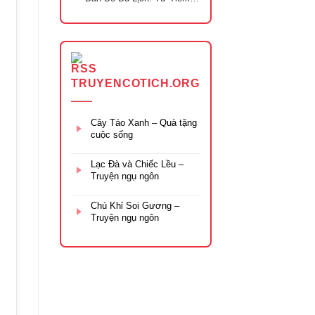
Năng Riêng Lẻ Đến Chuỗi
Trải Nghiệm Đa Tầng
TRUYENCOTICH.ORG
Cây Táo Xanh – Quà tặng
cuộc sống
Lạc Đà và Chiếc Lều –
Truyện ngụ ngôn
Chú Khỉ Soi Gương –
Truyện ngụ ngôn