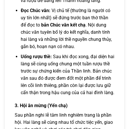
và rượu để dâng lên Thành hoàng làng.
Đọc Chúc văn:
Vị chủ tế (thường là người có
uy tín lớn nhất) sẽ đứng trước ban thờ thần
để đọc to
bản Chúc văn kết chạ
. Nội dung
chúc văn tuyên bố lý do kết nghĩa, danh tính
hai làng và những lời thề nguyền chung thủy,
gắn bó, hoạn nạn có nhau.
Uống rượu thề:
Sau khi đọc xong, đại diện hai
làng sẽ cùng uống chung một tuần rượu thề
trước sự chứng kiến của Thần linh. Bản chúc
văn sau đó được đem đốt một phần để trình
lên cõi linh thiêng, phần còn lại được lưu giữ
cẩn thận trong hậu cung của cả hai đình làng.
3. Hội ăn mừng (Yến chạ)
Sau phần nghi lễ tâm linh nghiêm trang là phần
hội. Hai làng sẽ cùng nhau tổ chức tiệc yến, giao