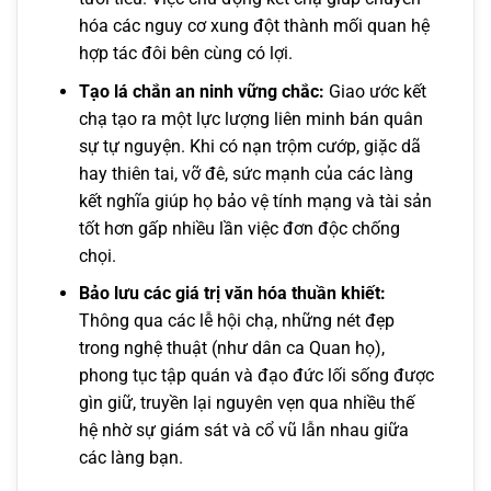
hóa các nguy cơ xung đột thành mối quan hệ
hợp tác đôi bên cùng có lợi.
Tạo lá chắn an ninh vững chắc:
Giao ước kết
chạ tạo ra một lực lượng liên minh bán quân
sự tự nguyện. Khi có nạn trộm cướp, giặc dã
hay thiên tai, vỡ đê, sức mạnh của các làng
kết nghĩa giúp họ bảo vệ tính mạng và tài sản
tốt hơn gấp nhiều lần việc đơn độc chống
chọi.
Bảo lưu các giá trị văn hóa thuần khiết:
Thông qua các lễ hội chạ, những nét đẹp
trong nghệ thuật (như dân ca Quan họ),
phong tục tập quán và đạo đức lối sống được
gìn giữ, truyền lại nguyên vẹn qua nhiều thế
hệ nhờ sự giám sát và cổ vũ lẫn nhau giữa
các làng bạn.