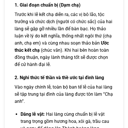
1. Giai đoạn chuẩn bị (Dạm chạ)
Trước khi lễ kết chạ diễn ra, các vị bô lão, tộc
trưởng và chức dịch (người có chức sắc) của hai
làng sẽ gặp gỡ nhiều lần để bàn bạc. Họ thảo
luận về lý do kết nghĩa, thống nhất ngôi thứ (chạ
anh, chạ em) và cùng nhau soạn thảo bản
Ước
thúc kết chạ
(chúc văn). Khi hai bên hoàn toàn
đồng thuận, ngày lành tháng tốt sẽ được chọn
để cử hành đại lễ.
2. Nghi thức tế thần và thề ước tại đình làng
Vào ngày chính lễ, toàn bộ ban tế lễ của hai làng
sẽ tập trung tại đình của làng được tôn làm “Chạ
anh”.
Dâng lễ vật:
Hai làng cùng chuẩn bị lễ vật
trang trọng gồm hương hoa, xôi gà, trầu cau