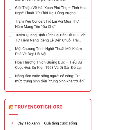
Giới Thiệu Về Hát Xoan Phú Thọ – Tinh Hoa
Nghệ Thuật Từ Thời Đại Hùng Vượng
Trạm Yêu Concert Trở Lại Với Mùa Thứ
Năm Mang Tên “Ga Chờ”
Tuyên Quang Định Hình Lại Bản Đồ Du Lịch:
Từ Tiềm Năng Riêng Lẻ Đến Chuỗi Trải
Nghiệm Đa Tầng
Một Chương Trình Nghệ Thuật Mới Khám
Phá Vẻ Đẹp Hà Nội
Hòa Thượng Thích Quảng Đức – Tiểu Sử
Cuộc Đời, Sự Kiện 1963 Và Di Sản Để Lại
Nâng tầm cuộc sống người có công: Từ
mức trung bình đến “trung bình khá trở lên”
TRUYENCOTICH.ORG
Cây Táo Xanh – Quà tặng cuộc sống