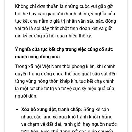
Không chỉ đơn thuần là những cuộc vui gặp gỡ
hội hè hay các giao ước hành chính, ý nghĩa của
tục kết chạ nằm ở giá trị nhân văn sâu sắc, đóng
vai trò là sợi dây thắt chặt tình đoàn kết và giữ
gìn kỷ cương xã hội qua nhiều thế kỷ.
Ý nghĩa của tục kết chạ trong việc củng cố sức
mạnh cộng đồng xưa
Trong xã hội Việt Nam thời phong kiến, khi chính
quyền trung ương chưa thể bao quát sâu sát đến
từng vùng nông thôn khép kín, tục kết chạ chính
là một cơ chế tự trị và tự vệ cực kỳ hiệu quả của
người dân.
Xóa bỏ xung đột, tranh chấp:
Sống kề cận
nhau, các làng xã xưa khó tránh khỏi những
va chạm về đất đai, ranh giới hay nguồn nước
tưới tiêu. Việc chủ động kết chạ giúp chuyển