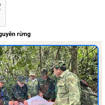
g
ý
nguyên rừng