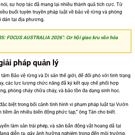
i, sự hợp tác đã mang lại nhiều thành quả tích cực. Từ
iều buổi tuyên truyền pháp luật về bảo vệ rừng và phòng
 dân tại địa phương.
RS: FOCUS AUSTRALIA 2026": Cơ hội giao lưu văn hóa
giải pháp quản lý
m Bảo vệ rừng và Di sản thế giới, để đối phó với tình trạng
ay, các lực lượng chức năng đã ký kết quy chế phối hợp
g, phòng cháy chữa cháy, và bảo tồn đa dạng sinh học.
 đặc biệt trong bối cảnh tình hình vi phạm pháp luật tại Vườn
tiềm ẩn nhiều biến động phức tạp,” ông Tân cho biết.
yển lâm sản trái phép, và săn bắn động vật hoang dã tại
ng diễn ra, gây ảnh hưởng nghiêm trọng đến môi trường.