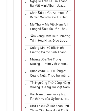
Nghệ sĩ Trần Lê Trà Thanh
Ra Mắt Mini Album Jazz
“Biển Xanh Còn Hát”
Cảnh Đức Trấn: AI Phục Hồi
Di Sản Gốm Sứ Cổ Từ Hàng
Triệu Mảnh Vỡ
Mẹ Thứ – Mẹ Việt Nam Anh
Hùng Vĩ Đại Của Dân Tộc
Việt
“Âm Vang Đêm Hè”: Chương
Trình Hòa Nhạc Giao Lưu
Quốc Tế Điểm Nhấn Văn
Quảng Ninh và Bắc Ninh:
Hóa Tại Đà Nẵng
Hướng tới mô hình Thành
phố trực thuộc Trung ương
Những Đứa Trẻ Trong
với những chiến lược phát
Sương – Phim Việt Vươn
triển đột phá
Tầm Oscar
Quán cơm 35.000 đồng ở
Quảng Ngãi: Thực hư mâm
cơm “gây bão” mạng xã hội
Tín Ngưỡng Thờ Cúng Hùng
Vương Của Người Việt Nam
Việt Nam tham gia Kỳ họp
lần thứ 49 của Ủy ban Di sản
Thế giới tại Istanbul
Giới Thiệu Về Hát Xoan Phú
Thọ – Tinh Hoa Nghệ Thuật