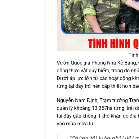
Tình
Vườn Quốc gia Phong Nha-Kẻ Bàng, vớ
động thực vật quý hiếm, trong đó nh
Dưới áp lực lớn từ các hoạt động kha
rừng tại đây trở nên cấp thiết hơn ba
Nguyễn Nam Định, Trạm trưởng Trạm 
quản lý khoảng 13.357ha rừng, trải d
tại đây gặp không ít khó khăn do địa 
vào mùa mưa lũ.
“Chúng tôi luôn phải đối m