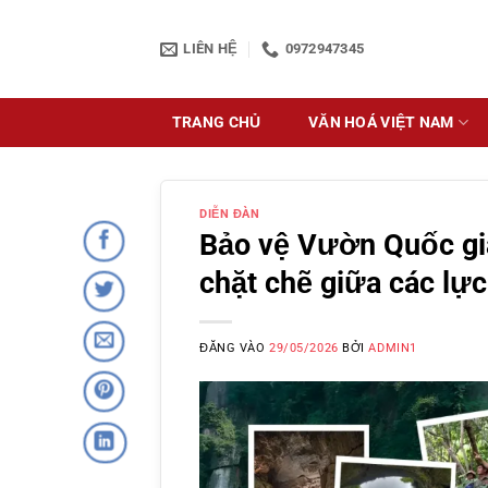
Bỏ
qua
LIÊN HỆ
0972947345
nội
dung
TRANG CHỦ
VĂN HOÁ VIỆT NAM
DIỄN ĐÀN
Bảo vệ Vườn Quốc gi
chặt chẽ giữa các lự
ĐĂNG VÀO
29/05/2026
BỞI
ADMIN1