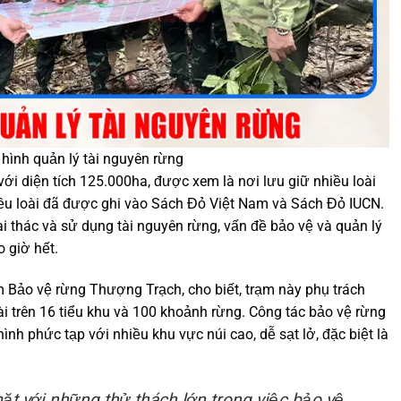
 hình quản lý tài nguyên rừng
i diện tích 125.000ha, được xem là nơi lưu giữ nhiều loài
iều loài đã được ghi vào Sách Đỏ Việt Nam và Sách Đỏ IUCN.
i thác và sử dụng tài nguyên rừng, vấn đề bảo vệ và quản lý
o giờ hết.
Bảo vệ rừng Thượng Trạch, cho biết, trạm này phụ trách
ài trên 16 tiểu khu và 100 khoảnh rừng. Công tác bảo vệ rừng
hình phức tạp với nhiều khu vực núi cao, dễ sạt lở, đặc biệt là
ặt với những thử thách lớn trong việc bảo vệ