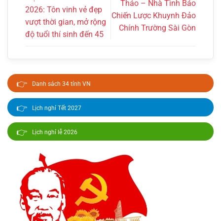
Thảo – Nhà Tình Báo
2026: Tôn vinh vẻ đẹp
Chiến Lược Khuynh Đảo
vượt thời gian, mở rộng
Chính Trường Sài Gòn
độ tuổi thí sinh đến 45
👉
Danh sách 34 tỉnh VN
👉
Lịch nghỉ Tết 2027
👉
Lịch nghỉ lễ 2026