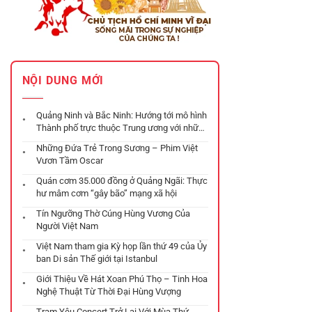
NỘI DUNG MỚI
Quảng Ninh và Bắc Ninh: Hướng tới mô hình
Thành phố trực thuộc Trung ương với những
chiến lược phát triển đột phá
Những Đứa Trẻ Trong Sương – Phim Việt
Vươn Tầm Oscar
Quán cơm 35.000 đồng ở Quảng Ngãi: Thực
hư mâm cơm “gây bão” mạng xã hội
Tín Ngưỡng Thờ Cúng Hùng Vương Của
Người Việt Nam
Việt Nam tham gia Kỳ họp lần thứ 49 của Ủy
ban Di sản Thế giới tại Istanbul
Giới Thiệu Về Hát Xoan Phú Thọ – Tinh Hoa
Nghệ Thuật Từ Thời Đại Hùng Vượng
Trạm Yêu Concert Trở Lại Với Mùa Thứ