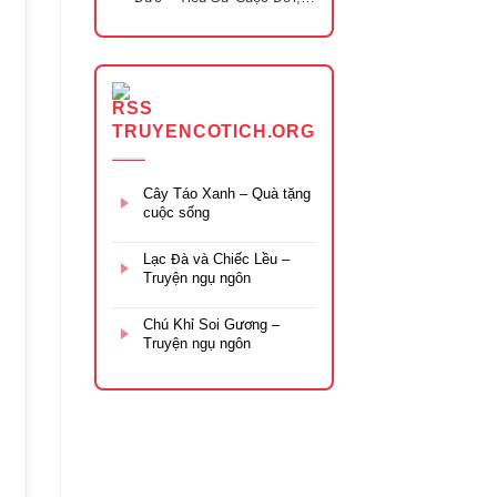
Sự Kiện 1963 Và Di Sản Để
Lại
TRUYENCOTICH.ORG
Cây Táo Xanh – Quà tặng
cuộc sống
Lạc Đà và Chiếc Lều –
Truyện ngụ ngôn
Chú Khỉ Soi Gương –
Truyện ngụ ngôn