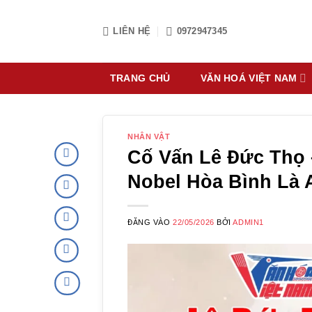
Bỏ
qua
LIÊN HỆ
0972947345
nội
dung
TRANG CHỦ
VĂN HOÁ VIỆT NAM
NHÂN VẬT
Cố Vấn Lê Đức Thọ 
Nobel Hòa Bình Là 
ĐĂNG VÀO
22/05/2026
BỞI
ADMIN1