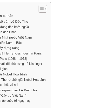
in cơ bản
cố vấn Lê Đức Thọ
động tiền khởi nghĩa
hực dân Pháp
và Nhà nước Việt Nam
 miền Nam – Bắc
 xây dựng Đảng
à Henry Kissinger tại Paris
 Paris (1968 – 1973)
với đối thủ sừng sỏ Kissinger
i giao
iải Nobel Hòa bình
 Thọ từ chối giải Nobel Hòa bình
c nhất vô nhị
ách ngoại giao Lê Đức Thọ
 “Cây tre Việt Nam”
nhập quốc tế ngày nay