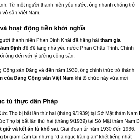
cảnh. Từ một người thanh niên yêu nước, ông nhanh chóng trở
o vô sản Việt Nam.
à hoạt động tiền khởi nghĩa
, người thanh niên Phan Đình Khải đã hăng hái
tham gia
 Nam Định
để để tang nhà yêu nước Phan Châu Trinh. Chính
ối ông đến với lý tưởng cộng sản.
 Cộng sản Đảng và đến năm 1930, ông chính thức trở thành
ên của Đảng Cộng sản Việt Nam
khi tổ chức này vừa mới
ục tù thực dân Pháp
c Thọ bị bắt lần thứ hai (tháng 9/1939) tại Sở Mật thám Nam Đ
 giữ và kết án tù khổ sai
. Giai đoạn từ năm 1930 đến 1936,
g bị giam cầm tại những “địa ngục trần gian” khét tiếng nhất