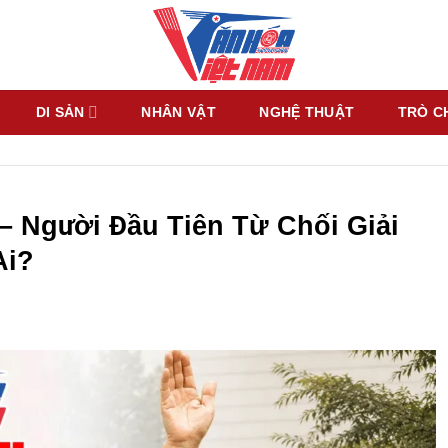
DI SẢN
NHÂN VẬT
NGHỆ THUẬT
TRÒ C
– Người Đầu Tiên Từ Chối Giải
Ai?