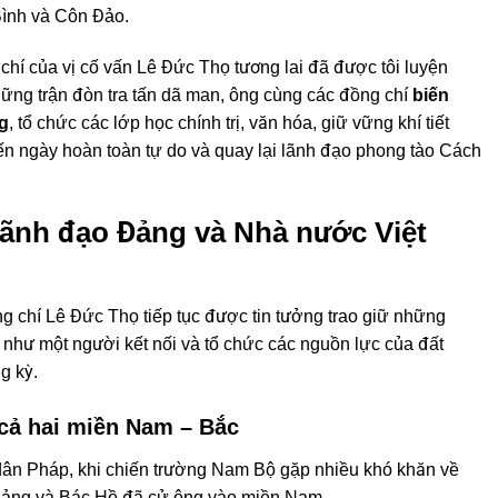
Bình và Côn Đảo.
 chí của vị cố vấn Lê Đức Thọ tương lai đã được tôi luyện
ững trận đòn tra tấn dã man, ông cùng các đồng chí
biến
g
, tổ chức các lớp học chính trị, văn hóa, giữ vững khí tiết
ến ngày hoàn toàn tự do và quay lại lãnh đạo phong tào Cách
 lãnh đạo Đảng và Nhà nước Việt
g chí Lê Đức Thọ tiếp tục được tin tưởng trao giữ những
ò như một người kết nối và tổ chức các nguồn lực của đất
g kỳ.
 cả hai miền Nam – Bắc
dân Pháp, khi chiến trường Nam Bộ gặp nhiều khó khăn về
 Đảng và Bác Hồ đã cử ông vào miền Nam.