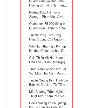
Quảng Ninh và Bắc Ninh:
Hướng tới mô hình Thành
phố trực thuộc Trung ương
Những Đứa Trẻ Trong
với những chiến lược phát
Sương – Phim Việt Vươn
triển đột phá
Tầm Oscar
Quán cơm 35.000 đồng ở
Quảng Ngãi: Thực hư mâm
cơm “gây bão” mạng xã hội
Tín Ngưỡng Thờ Cúng
Hùng Vương Của Người
Việt Nam
Việt Nam tham gia Kỳ họp
lần thứ 49 của Ủy ban Di
sản Thế giới tại Istanbul
Giới Thiệu Về Hát Xoan
Phú Thọ – Tinh Hoa Nghệ
Thuật Từ Thời Đại Hùng
Trạm Yêu Concert Trở Lại
Vượng
Với Mùa Thứ Năm Mang
Tên “Ga Chờ”
Tuyên Quang Định Hình Lại
Bản Đồ Du Lịch: Từ Tiềm
Năng Riêng Lẻ Đến Chuỗi
Một Chương Trình Nghệ
Trải Nghiệm Đa Tầng
Thuật Mới Khám Phá Vẻ
Đẹp Hà Nội
Hòa Thượng Thích Quảng
Đức – Tiểu Sử Cuộc Đời,