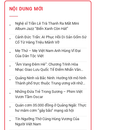
NỘI DUNG MỚI
Nghệ sĩ Trần Lê Trà Thanh Ra Mắt Mini
Album Jazz “Biển Xanh Còn Hát”
Cảnh Đức Trấn: AI Phục Hồi Di Sản Gốm Sứ
Cổ Từ Hàng Triệu Mảnh Vỡ
Mẹ Thứ – Mẹ Việt Nam Anh Hùng Vĩ Đại
Của Dân Tộc Việt
“Âm Vang Đêm Hè”: Chương Trình Hòa
Nhạc Giao Lưu Quốc Tế Điểm Nhấn Văn
Hóa Tại Đà Nẵng
Quảng Ninh và Bắc Ninh: Hướng tới mô hình
Thành phố trực thuộc Trung ương với những
chiến lược phát triển đột phá
Những Đứa Trẻ Trong Sương – Phim Việt
Vươn Tầm Oscar
Quán cơm 35.000 đồng ở Quảng Ngãi: Thực
hư mâm cơm “gây bão” mạng xã hội
Tín Ngưỡng Thờ Cúng Hùng Vương Của
Người Việt Nam