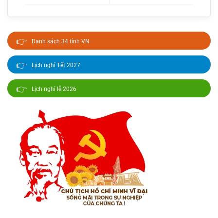
👉
Danh sách 34 tỉnh VN
👉
Lịch nghỉ Tết 2027
👉
Lịch nghỉ lễ 2026