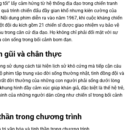
g tối” lấy cảm hứng từ hệ thống địa đạo trong chiến tranh
 quá trình chiến đấu đầy gian khổ nhưng kiên cường của
 Nội dung phim diễn ra vào năm 1967, khi cuộc kháng chiến
ột đội du kích gồm 21 chiến sĩ được giao nhiệm vụ bảo vệ
u trong căn cứ địa đạo. Họ không chỉ phải đối mặt với sự
à còn sống trong bối cảnh bom đạn.
n gũi và chân thực
hông sử dụng cách tái hiện lịch sử khô cứng mà tiếp cận câu
ộ phim tập trung vào đời sống thường nhật, tình đồng đội và
 rất đời thường của những con người phải sống dưới lòng
khung hình đầy cảm xúc giúp khán giả, đặc biệt là thế hệ trẻ,
inh của những người dân cũng như chiến sĩ trong bối cảnh
h thần trong chương trình