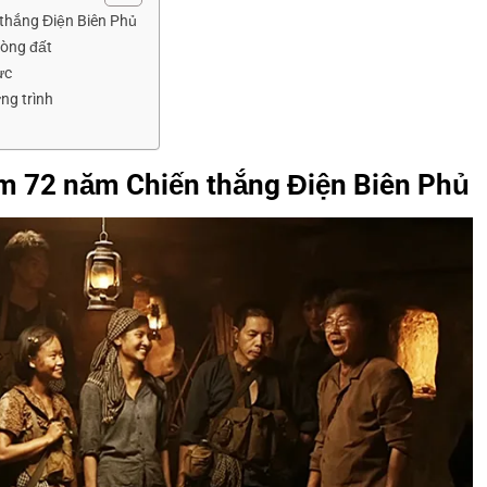
 thắng Điện Biên Phủ
lòng đất
ực
ng trình
ệm 72 năm Chiến thắng Điện Biên Phủ