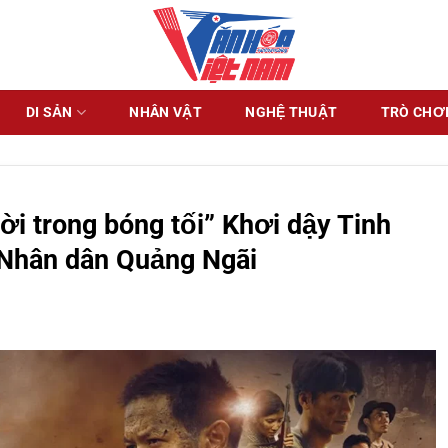
DI SẢN
NHÂN VẬT
NGHỆ THUẬT
TRÒ CHƠI
ời trong bóng tối” Khơi dậy Tinh
 Nhân dân Quảng Ngãi