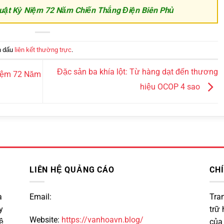
uật Kỷ Niệm 72 Năm Chiến Thắng Điện Biên Phủ
h dấu
liên kết thường trực
.
Đặc sản ba khía lột: Từ hàng dạt đến thương
iệm 72 Năm
hiệu OCOP 4 sao
LIÊN HỆ QUẢNG CÁO
CH
a
Email:
Tra
y
trữ 
Website:
https://vanhoavn.blog/
ệ
của