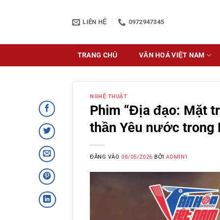
Bỏ
qua
LIÊN HỆ
0972947345
nội
dung
TRANG CHỦ
VĂN HOÁ VIỆT NAM
NGHỆ THUẬT
Phim “Địa đạo: Mặt tr
thần Yêu nước trong
ĐĂNG VÀO
08/05/2026
BỞI
ADMIN1