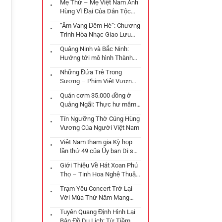
Mẹ Thứ – Mẹ Việt Nam Anh
Hùng Vĩ Đại Của Dân Tộc
Việt
“Âm Vang Đêm Hè”: Chương
Trình Hòa Nhạc Giao Lưu
Quốc Tế Điểm Nhấn Văn
Quảng Ninh và Bắc Ninh:
Hóa Tại Đà Nẵng
Hướng tới mô hình Thành
phố trực thuộc Trung ương
Những Đứa Trẻ Trong
với những chiến lược phát
Sương – Phim Việt Vươn
triển đột phá
Tầm Oscar
Quán cơm 35.000 đồng ở
Quảng Ngãi: Thực hư mâm
cơm “gây bão” mạng xã hội
Tín Ngưỡng Thờ Cúng Hùng
Vương Của Người Việt Nam
Việt Nam tham gia Kỳ họp
lần thứ 49 của Ủy ban Di sản
Thế giới tại Istanbul
Giới Thiệu Về Hát Xoan Phú
Thọ – Tinh Hoa Nghệ Thuật
Từ Thời Đại Hùng Vượng
Trạm Yêu Concert Trở Lại
Với Mùa Thứ Năm Mang
Tên “Ga Chờ”
Tuyên Quang Định Hình Lại
Bản Đồ Du Lịch: Từ Tiềm