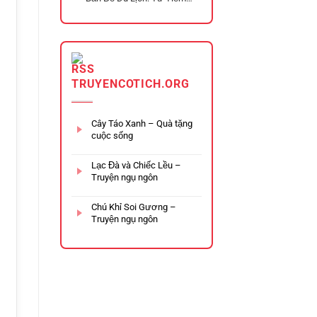
Năng Riêng Lẻ Đến Chuỗi
Trải Nghiệm Đa Tầng
TRUYENCOTICH.ORG
Cây Táo Xanh – Quà tặng
cuộc sống
Lạc Đà và Chiếc Lều –
Truyện ngụ ngôn
Chú Khỉ Soi Gương –
Truyện ngụ ngôn