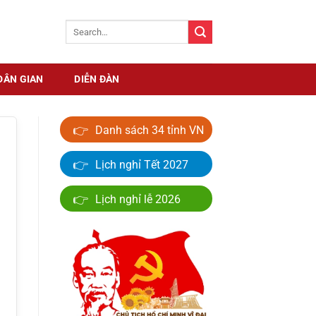
DÂN GIAN
DIỄN ĐÀN
👉
Danh sách 34 tỉnh VN
👉
Lịch nghỉ Tết 2027
👉
Lịch nghỉ lễ 2026