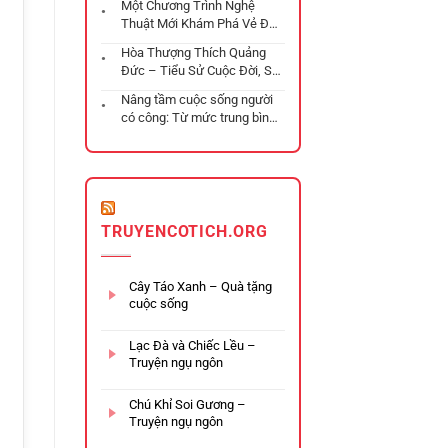
Một Chương Trình Nghệ
Trải Nghiệm Đa Tầng
Thuật Mới Khám Phá Vẻ Đẹp
Hà Nội
Hòa Thượng Thích Quảng
Đức – Tiểu Sử Cuộc Đời, Sự
Kiện 1963 Và Di Sản Để Lại
Nâng tầm cuộc sống người
có công: Từ mức trung bình
đến “trung bình khá trở lên”
TRUYENCOTICH.ORG
Cây Táo Xanh – Quà tặng
cuộc sống
Lạc Đà và Chiếc Lều –
Truyện ngụ ngôn
Chú Khỉ Soi Gương –
Truyện ngụ ngôn