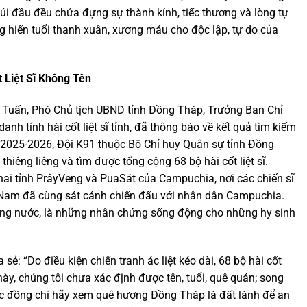
i cúi đầu đều chứa đựng sự thành kính, tiếc thương và lòng tự
g hiến tuổi thanh xuân, xương máu cho độc lập, tự do của
t Liệt Sĩ Không Tên
nh Tuấn, Phó Chủ tịch UBND tỉnh Đồng Tháp, Trưởng Ban Chỉ
anh tính hài cốt liệt sĩ tỉnh, đã thông báo về kết quả tìm kiếm
 2025-2026, Đội K91 thuộc Bộ Chỉ huy Quân sự tỉnh Đồng
hiêng liêng và tìm được tổng cộng 68 bộ hài cốt liệt sĩ.
 hai tỉnh PrâyVeng và PuaSát của Campuchia, nơi các chiến sĩ
 Nam đã cùng sát cánh chiến đấu với nhân dân Campuchia.
trong nước, là những nhân chứng sống động cho những hy sinh
sẻ: “Do điều kiện chiến tranh ác liệt kéo dài, 68 bộ hài cốt
ày, chúng tôi chưa xác định được tên, tuổi, quê quán; song
c đồng chí hãy xem quê hương Đồng Tháp là đất lành để an