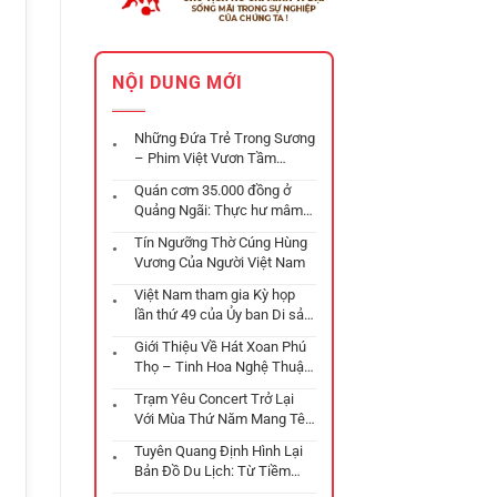
NỘI DUNG MỚI
Những Đứa Trẻ Trong Sương
– Phim Việt Vươn Tầm
Oscar
Quán cơm 35.000 đồng ở
Quảng Ngãi: Thực hư mâm
cơm “gây bão” mạng xã hội
Tín Ngưỡng Thờ Cúng Hùng
Vương Của Người Việt Nam
Việt Nam tham gia Kỳ họp
lần thứ 49 của Ủy ban Di sản
Thế giới tại Istanbul
Giới Thiệu Về Hát Xoan Phú
Thọ – Tinh Hoa Nghệ Thuật
Từ Thời Đại Hùng Vượng
Trạm Yêu Concert Trở Lại
Với Mùa Thứ Năm Mang Tên
“Ga Chờ”
Tuyên Quang Định Hình Lại
Bản Đồ Du Lịch: Từ Tiềm
Năng Riêng Lẻ Đến Chuỗi