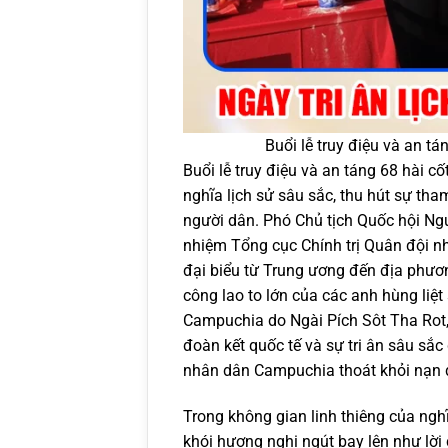
Buổi lễ truy điệu và an tán
Buổi lễ truy điệu và an táng 68 hài cố
nghĩa lịch sử sâu sắc, thu hút sự th
người dân. Phó Chủ tịch Quốc hội N
nhiệm Tổng cục Chính trị Quân đội n
đại biểu từ Trung ương đến địa phươn
công lao to lớn của các anh hùng liệt
Campuchia do Ngài Pích Sôt Tha Rot,
đoàn kết quốc tế và sự tri ân sâu sắ
nhân dân Campuchia thoát khỏi nạn d
Trong không gian linh thiêng của ngh
khói hương nghi ngút bay lên như lời