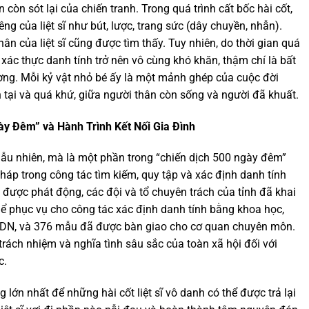
 còn sót lại của chiến tranh. Trong quá trình cất bốc hài cốt,
êng của liệt sĩ như bút, lược, trang sức (dây chuyền, nhẫn).
hân của liệt sĩ cũng được tìm thấy. Tuy nhiên, do thời gian quá
c xác thực danh tính trở nên vô cùng khó khăn, thậm chí là bất
ng. Mỗi kỷ vật nhỏ bé ấy là một mảnh ghép của cuộc đời
iện tại và quá khứ, giữa người thân còn sống và người đã khuất.
ày Đêm” và Hành Trình Kết Nối Gia Đình
gẫu nhiên, mà là một phần trong “chiến dịch 500 ngày đêm”
háp trong công tác tìm kiếm, quy tập và xác định danh tính
này được phát động, các đội và tổ chuyên trách của tỉnh đã khai
Để phục vụ cho công tác xác định danh tính bằng khoa học,
DN, và 376 mẫu đã được bàn giao cho cơ quan chuyên môn.
trách nhiệm và nghĩa tình sâu sắc của toàn xã hội đối với
c.
 lớn nhất để những hài cốt liệt sĩ vô danh có thể được trả lại