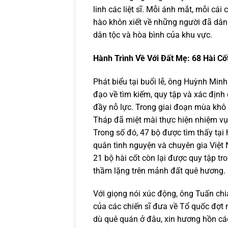
linh các liệt sĩ. Mỗi ánh mắt, mỗi cá
hào khôn xiết về những người đã dân
dân tộc và hòa bình của khu vực.
Hành Trình Về Với Đất Mẹ: 68 Hài Cố
Phát biểu tại buổi lễ, ông Huỳnh Mi
đạo về tìm kiếm, quy tập và xác định d
đầy nỗ lực. Trong giai đoạn mùa khô
Tháp đã miệt mài thực hiện nhiệm vụ t
Trong số đó, 47 bộ được tìm thấy tại
quân tình nguyện và chuyên gia Việt
21 bộ hài cốt còn lại được quy tập 
thầm lặng trên mảnh đất quê hương.
Với giọng nói xúc động, ông Tuấn chia 
của các chiến sĩ đưa về Tổ quốc đợt n
dù quê quán ở đâu, xin hương hồn cá