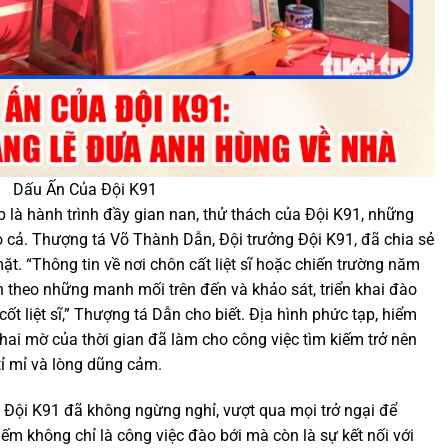
Dấu Ấn Của Đội K91
 là hành trình đầy gian nan, thử thách của Đội K91, những
 cả. Thượng tá Võ Thành Dẫn, Đội trưởng Đội K91, đã chia sẻ
t. “Thông tin về nơi chôn cất liệt sĩ hoặc chiến trường năm
ần theo những manh mối trên đến và khảo sát, triển khai đào
ốt liệt sĩ,” Thượng tá Dẫn cho biết. Địa hình phức tạp, hiểm
 phai mờ của thời gian đã làm cho công việc tìm kiếm trở nên
 tỉ mỉ và lòng dũng cảm.
Đội K91 đã không ngừng nghỉ, vượt qua mọi trở ngại để
ếm không chỉ là công việc đào bới mà còn là sự kết nối với