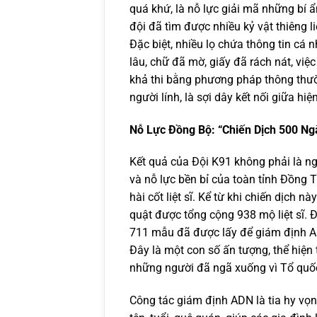
quá khứ, là nỗ lực giải mã những bí ẩn
đội đã tìm được nhiều kỷ vật thiêng li
Đặc biệt, nhiều lọ chứa thông tin cá n
lâu, chữ đã mờ, giấy đã rách nát, việ
khả thi bằng phương pháp thông thườ
người lính, là sợi dây kết nối giữa h
Nỗ Lực Đồng Bộ: “Chiến Dịch 500 Ng
Kết quả của Đội K91 không phải là n
và nỗ lực bền bỉ của toàn tỉnh Đồng T
hài cốt liệt sĩ. Kể từ khi chiến dịch 
quật được tổng cộng 938 mộ liệt sĩ. 
711 mẫu đã được lấy để giám định A
Đây là một con số ấn tượng, thể hiện 
những người đã ngã xuống vì Tổ quố
Công tác giám định ADN là tia hy vọng