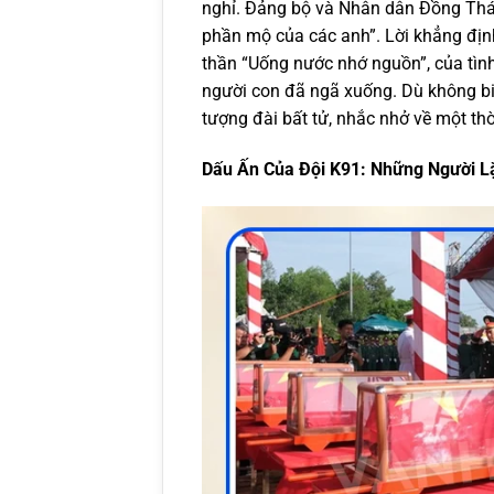
nghỉ. Đảng bộ và Nhân dân Đồng Thá
phần mộ của các anh”. Lời khẳng định
thần “Uống nước nhớ nguồn”, của tìn
người con đã ngã xuống. Dù không b
tượng đài bất tử, nhắc nhở về một th
Dấu Ấn Của Đội K91: Những Người 