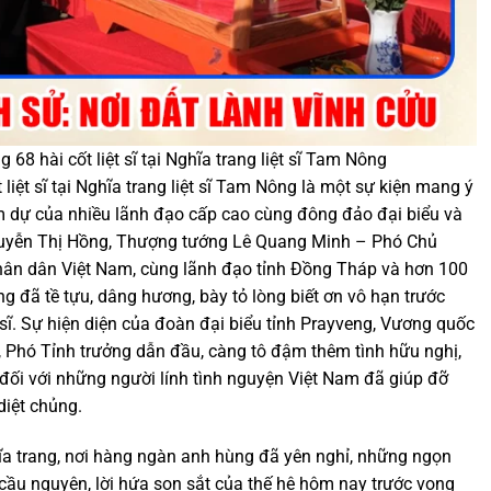
g 68 hài cốt liệt sĩ tại Nghĩa trang liệt sĩ Tam Nông
t liệt sĩ tại Nghĩa trang liệt sĩ Tam Nông là một sự kiện mang ý
am dự của nhiều lãnh đạo cấp cao cùng đông đảo đại biểu và
guyễn Thị Hồng, Thượng tướng Lê Quang Minh – Phó Chủ
hân dân Việt Nam, cùng lãnh đạo tỉnh Đồng Tháp và hơn 100
g đã tề tựu, dâng hương, bày tỏ lòng biết ơn vô hạn trước
 sĩ. Sự hiện diện của đoàn đại biểu tỉnh Prayveng, Vương quốc
 Phó Tỉnh trưởng dẫn đầu, càng tô đậm thêm tình hữu nghị,
c đối với những người lính tình nguyện Việt Nam đã giúp đỡ
iệt chủng.
ĩa trang, nơi hàng ngàn anh hùng đã yên nghỉ, những ngọn
 cầu nguyện, lời hứa son sắt của thế hệ hôm nay trước vong