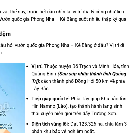
 vật thể này, trước hết cần nhìn lại vị trí địa lý cũng như lịch
i Vườn quốc gia Phong Nha – Kẻ Bàng suốt nhiều thập kỷ qua.
g đệm
câu hỏi vườn quốc gia Phong Nha – Kẻ Bàng ở đâu? Vị trí di
u:
Vị trí:
Thuộc huyện Bố Trạch và Minh Hóa, tỉnh
Quảng Bình
(Sau sáp nhập thành tỉnh Quảng
Trị)
; cách thành phố Đồng Hới 50 km về phía
Tây Bắc.
Tiếp giáp quốc tế:
Phía Tây giáp Khu bảo tồn
Hin Namno (Lào), tạo thành hành lang sinh
thái xuyên biên giới trên dãy Trường Sơn.
Diện tích vùng lõi:
Đạt 123.326 ha, chia làm 3
phân khu bảo vệ nghiêm ngặt.