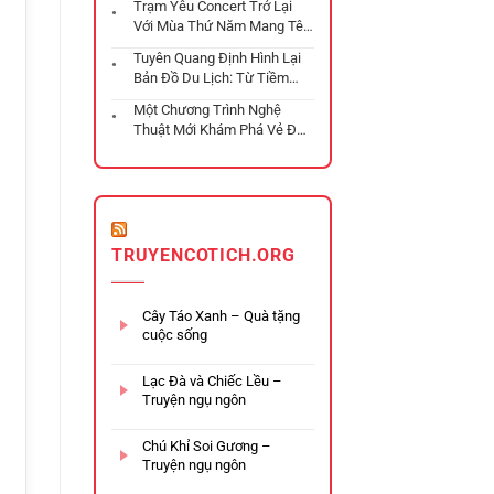
Trạm Yêu Concert Trở Lại
Với Mùa Thứ Năm Mang Tên
“Ga Chờ”
Tuyên Quang Định Hình Lại
Bản Đồ Du Lịch: Từ Tiềm
Năng Riêng Lẻ Đến Chuỗi
Một Chương Trình Nghệ
Trải Nghiệm Đa Tầng
Thuật Mới Khám Phá Vẻ Đẹp
Hà Nội
TRUYENCOTICH.ORG
Cây Táo Xanh – Quà tặng
cuộc sống
Lạc Đà và Chiếc Lều –
Truyện ngụ ngôn
Chú Khỉ Soi Gương –
Truyện ngụ ngôn