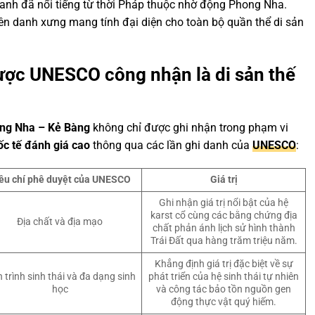
 danh đã nổi tiếng từ thời Pháp thuộc nhờ động Phong Nha.
 nên danh xưng mang tính đại diện cho toàn bộ quần thể di sản
ợc UNESCO công nhận là di sản thế
ng Nha – Kẻ Bàng
không chỉ được ghi nhận trong phạm vi
c tế đánh giá cao
thông qua các lần ghi danh của
UNESCO
:
êu chí phê duyệt của UNESCO
Giá trị
Ghi nhận giá trị nổi bật của hệ
karst cổ cùng các bằng chứng địa
Địa chất và địa mạo
chất phản ánh lịch sử hình thành
Trái Đất qua hàng trăm triệu năm.
Khẳng định giá trị đặc biệt về sự
n trình sinh thái và đa dạng sinh
phát triển của hệ sinh thái tự nhiên
học
và công tác bảo tồn nguồn gen
động thực vật quý hiếm.