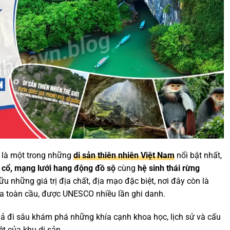
là một trong những
di sản thiên nhiên Việt Nam
nổi bật nhất,
i cổ, mạng lưới hang động đồ sộ
cùng
hệ sinh thái rừng
u những giá trị địa chất, địa mạo đặc biệt, nơi đây còn là
hĩa toàn cầu, được UNESCO nhiều lần ghi danh.
ả đi sâu khám phá những khía cạnh khoa học, lịch sử và cấu
ệt của khu di sản.