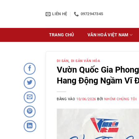
Bỏ
qua
LIÊN HỆ
0972947345
nội
dung
TRANG CHỦ
VĂN HOÁ VIỆT NAM
DI SẢN
,
DI SẢN VĂN HÓA
Vườn Quốc Gia Phong
Hang Động Ngầm Vĩ Đ
ĐĂNG VÀO
10/06/2026
BỞI
NHÓM CHÚNG TÔI