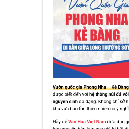
Vườn quốc gia Phong Nha – Kẻ Bàng
được biết đến với
hệ thống núi đá vô
nguyên sinh
đa dạng. Không chỉ sở hữ
khu vực bảo tồn thiên nhiên có ý ng
Hãy để
Văn Hóa Việt Nam
đưa độc gi
trúc nguyên bản làm nên giá trị bất di