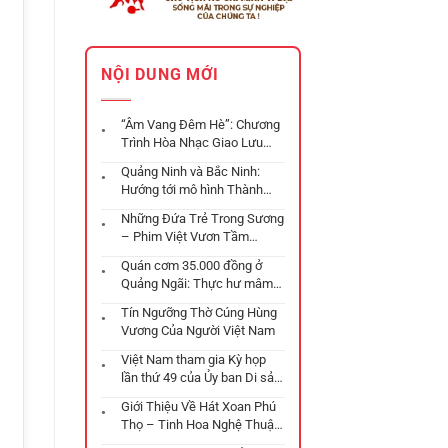
NỘI DUNG MỚI
“Âm Vang Đêm Hè”: Chương
Trình Hòa Nhạc Giao Lưu
Quốc Tế Điểm Nhấn Văn
Quảng Ninh và Bắc Ninh:
Hóa Tại Đà Nẵng
Hướng tới mô hình Thành
phố trực thuộc Trung ương
Những Đứa Trẻ Trong Sương
với những chiến lược phát
– Phim Việt Vươn Tầm
triển đột phá
Oscar
Quán cơm 35.000 đồng ở
Quảng Ngãi: Thực hư mâm
cơm “gây bão” mạng xã hội
Tín Ngưỡng Thờ Cúng Hùng
Vương Của Người Việt Nam
Việt Nam tham gia Kỳ họp
lần thứ 49 của Ủy ban Di sản
Thế giới tại Istanbul
Giới Thiệu Về Hát Xoan Phú
Thọ – Tinh Hoa Nghệ Thuật
Từ Thời Đại Hùng Vượng