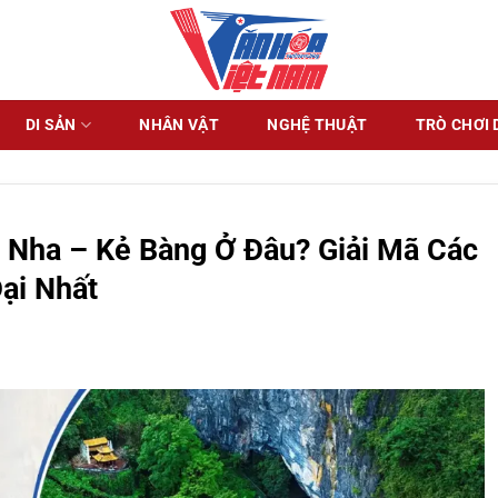
DI SẢN
NHÂN VẬT
NGHỆ THUẬT
TRÒ CHƠI 
 Nha – Kẻ Bàng Ở Đâu? Giải Mã Các
ại Nhất