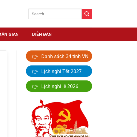
DÂN GIAN
DIỄN ĐÀN
👉
Danh sách 34 tỉnh VN
👉
Lịch nghỉ Tết 2027
👉
Lịch nghỉ lễ 2026