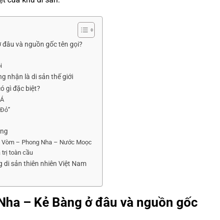
 đâu và nguồn gốc tên gọi?
i
nhận là di sản thế giới
 gì đặc biệt?
 Á
 Đỏ”
àng
ang Vòm – Phong Nha – Nước Moọc
trị toàn cầu
 di sản thiên nhiên Việt Nam
Nha – Kẻ Bàng ở đâu và nguồn gốc