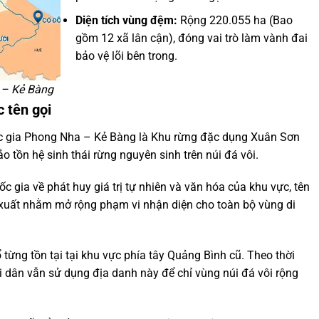
Diện tích vùng đệm:
Rộng 220.055 ha (Bao
gồm 12 xã lân cận), đóng vai trò làm vành đai
bảo vệ lõi bên trong.
a – Kẻ Bàng
c tên gọi
quốc gia Phong Nha – Kẻ Bàng là Khu rừng đặc dụng Xuân Sơn
tồn hệ sinh thái rừng nguyên sinh trên núi đá vôi.
 gia về phát huy giá trị tự nhiên và văn hóa của khu vực, tên
xuất nhằm mở rộng phạm vi nhận diện cho toàn bộ vùng di
 từng tồn tại tại khu vực phía tây Quảng Bình cũ. Theo thời
 dân vẫn sử dụng địa danh này để chỉ vùng núi đá vôi rộng