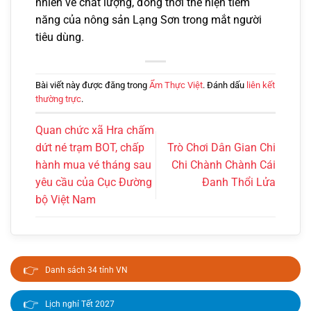
nhiên về chất lượng, đồng thời thể hiện tiềm
năng của nông sản Lạng Sơn trong mắt người
tiêu dùng.
Bài viết này được đăng trong
Ẩm Thực Việt
. Đánh dấu
liên kết
thường trực
.
Quan chức xã Hra chấm
dứt né trạm BOT, chấp
Trò Chơi Dân Gian Chi
hành mua vé tháng sau
Chi Chành Chành Cái
yêu cầu của Cục Đường
Đanh Thổi Lửa
bộ Việt Nam
👉
Danh sách 34 tỉnh VN
👉
Lịch nghỉ Tết 2027