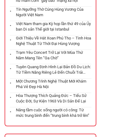
hư mâm cơm “gây bão” mạng xã hội
Tín Ngưỡng Thờ Cúng Hùng Vương Của
Người Việt Nam
Việt Nam tham gia Kỳ họp lần thứ 49 của Ủy
ban Di sản Thế giới tại Istanbul
Giới Thiệu Về Hát Xoan Phú Thọ – Tinh Hoa
Nghệ Thuật Từ Thời Đại Hùng Vượng
Trạm Yêu Concert Trở Lại Với Mùa Thứ
Năm Mang Tên “Ga Chờ”
Tuyên Quang Định Hình Lại Bản Đồ Du Lịch:
Từ Tiềm Năng Riêng Lẻ Đến Chuỗi Trải
Nghiệm Đa Tầng
Một Chương Trình Nghệ Thuật Mới Khám
Phá Vẻ Đẹp Hà Nội
Hòa Thượng Thích Quảng Đức – Tiểu Sử
Cuộc Đời, Sự Kiện 1963 Và Di Sản Để Lại
Nâng tầm cuộc sống người có công: Từ
mức trung bình đến “trung bình khá trở lên”